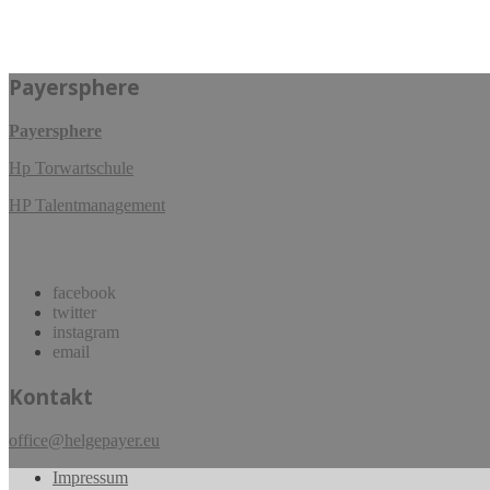
Payersphere
Payersphere
Hp Torwartschule
HP Talentmanagement
facebook
twitter
instagram
email
Kontakt
office@helgepayer.eu
Impressum