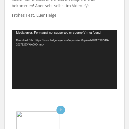
bekommen! Aber seht selbst im Video. 🙂
Frohes Fest, Euer Helge
Video-
Media error: Format(s) not supported or source(s) not found
Player
Download File: https://www.helgepayer.me/wp-content/uploads/2017/12/VID-
20171225-WA0004.mp4
9