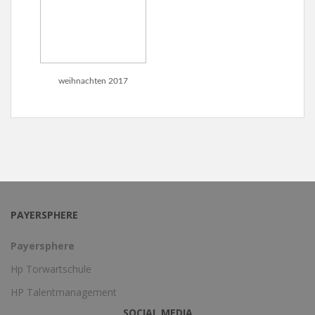
weihnachten 2017
PAYERSPHERE
Payersphere
Hp Torwartschule
HP Talentmanagement
SOCIAL MEDIA