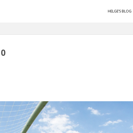
HELGE’S BLOG
10