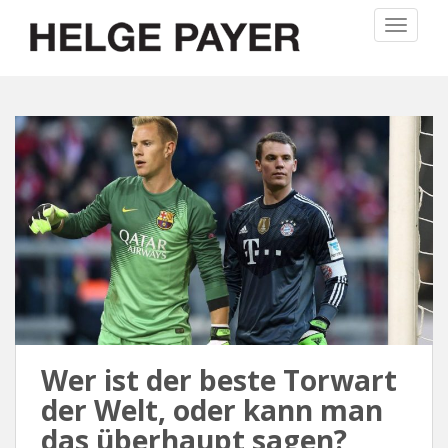
S
TOGGLE
k
i
p
t
o
m
a
i
n
c
o
n
t
e
n
Wer ist der beste Torwart
t
der Welt, oder kann man
das überhaupt sagen?