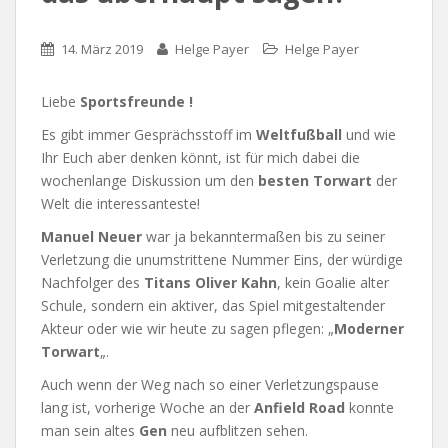
14. März 2019
Helge Payer
Helge Payer
Liebe
Sportsfreunde !
Es gibt immer Gesprächsstoff im
Weltfußball
und wie
Ihr Euch aber denken könnt, ist für mich dabei die
wochenlange Diskussion um den
besten
Torwart
der
Welt die interessanteste!
Manuel Neuer
war ja bekanntermaßen bis zu seiner
Verletzung die unumstrittene Nummer Eins, der würdige
Nachfolger des
Titans Oliver Kahn
, kein Goalie alter
Schule, sondern ein aktiver, das Spiel mitgestaltender
Akteur oder wie wir heute zu sagen pflegen: „
Moderner
Torwart
„.
Auch wenn der Weg nach so einer Verletzungspause
lang ist, vorherige Woche an der
Anfield
Road
konnte
man sein altes
Gen
neu aufblitzen sehen.