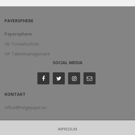
PAYERSPHERE
Payersphere
Hp Torwartschule
HP Talentmanagement
SOCIAL MEDIA
KONTAKT
office@helgepayer.eu
IMPRESSUM