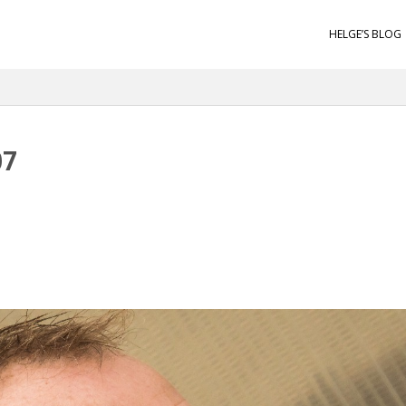
HELGE’S BLOG
07